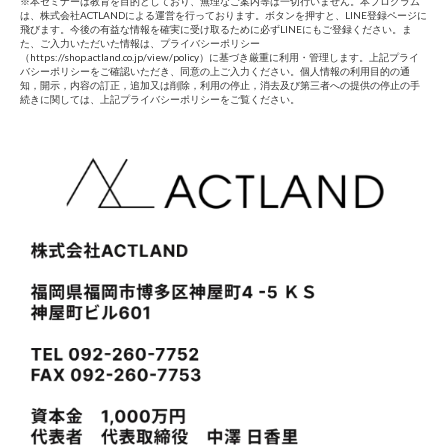
※本セミナーは教育を目的としており、無理なご案内等は一切行いません。本プログラム
は、株式会社ACTLANDによる運営を行っております。ボタンを押すと、LINE登録ページに
飛びます。今後の有益な情報を確実に受け取るために必ずLINEにもご登録ください。ま
た、ご入力いただいた情報は、プライバシーポリシー
（https://shop.actland.co.jp/view/policy）に基づき厳重に利用・管理します。上記プライ
バシーポリシーをご確認いただき、同意の上ご入力ください。個人情報の利用目的の通
知，開示，内容の訂正，追加又は削除，利用の停止，消去及び第三者への提供の停止の手
続きに関しては、上記プライバシーポリシーをご覧ください。